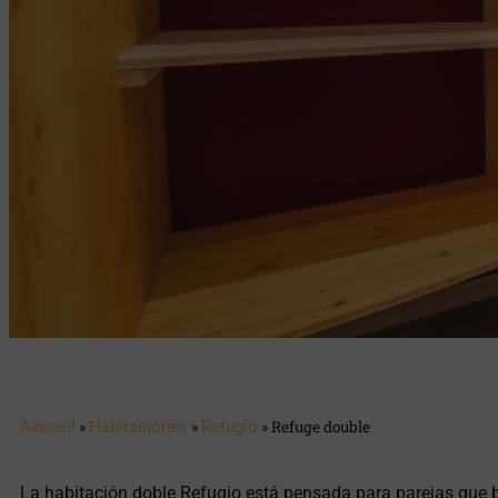
Accueil
»
Habitaciónes
»
Refugio
»
Refuge double
La habitación doble Refugio está pensada para parejas que 