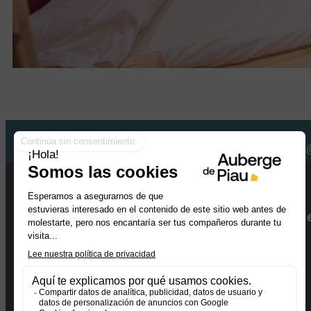
Retrouvez-nous sur les réseaux :
Auberge de montagne d
Bâtiment les aiguillous
65170 piau engaly – france
Tel. :
05.87.03.00.87