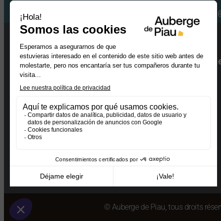
Retrouvez-nous sur les réseaux :
Auberge de montagne d
Bâtiment les aiguillous
65170 piau engaly – france
Tel. :
05.87.03.00.87
E-mail :
contact@aubergedepiau.com
Abonnez-vous à notre
!
Newsletter
© Auberge de Piau, tous droits rése