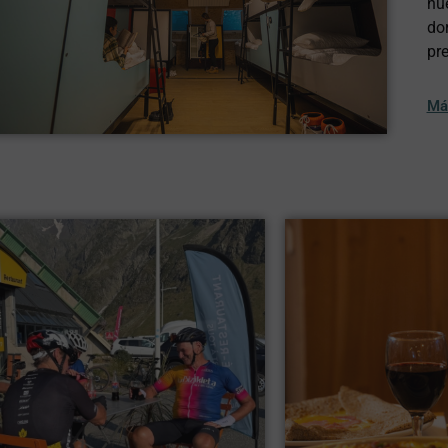
nu
dor
pre
Má