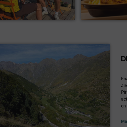
D
En
air
Pir
act
en 
Má