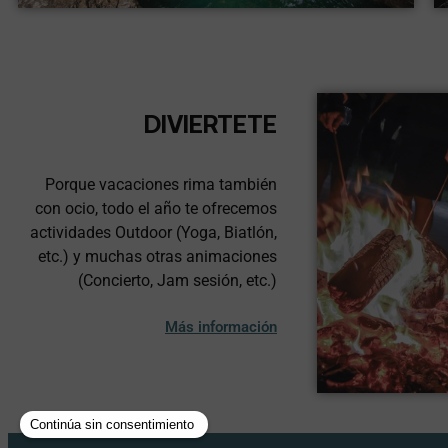
DIVIERTETE
Porque vacaciones rima también
con ocio, todo el año te ofrecemos
actividades Outdoor (Yoga, Biatlón,
etc.) y muchas otras animaciones
(Concierto, Jam sesión, etc.)
Más información