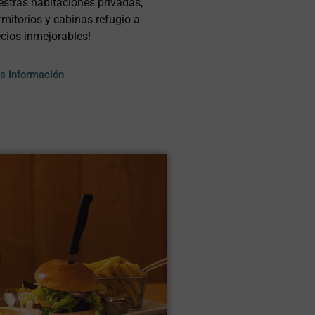
estras habitaciones privadas,
mitorios y cabinas refugio a
cios inmejorables!
s información