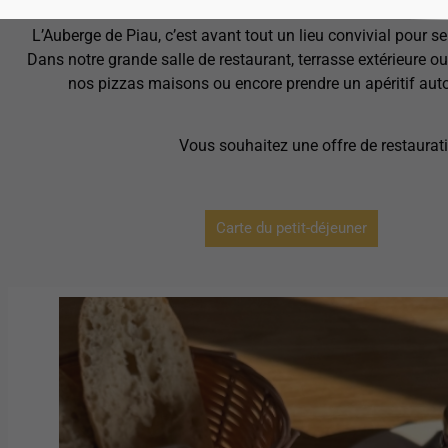
L’Auberge de Piau, c’est avant tout un lieu convivial pour s
Dans notre grande salle de restaurant, terrasse extérieure 
nos pizzas maisons ou encore prendre un apéritif auto
Vous souhaitez une offre de restaurat
Carte du petit-déjeuner