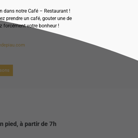
ion dans notre Café – Restaurant !
nez prendre un café, gouter une de
ez forcément votre bonheur !
edepiau.com
ssons
pied, à partir de 7h