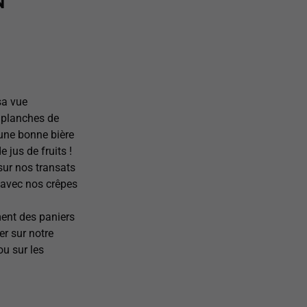
N
sa vue
 planches de
 une bonne bière
e jus de fruits !
sur nos transats
r avec nos crêpes
ent des paniers
r sur notre
ou sur les