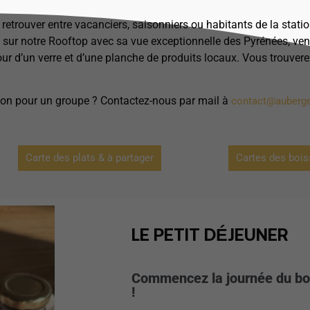
e retrouver entre vacanciers, saisonniers ou habitants de la stat
ou sur notre Rooftop avec sa vue exceptionnelle des Pyrénées, ve
ur d’un verre et d’une planche de produits locaux. Vous trouver
ion pour un groupe ? Contactez-nous par mail à
contact@auberg
Carte des plats & à partager
Cartes des boi
LE PETIT DÉJEUNER
Commencez la journée du bon 
!