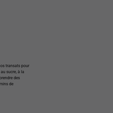
nos transats pour
au sucre, à la
eprendre des
emins de