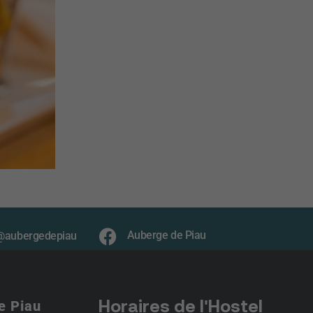
Auberge de Piau
@aubergedepiau
Horaires de l'Hostel
e Piau